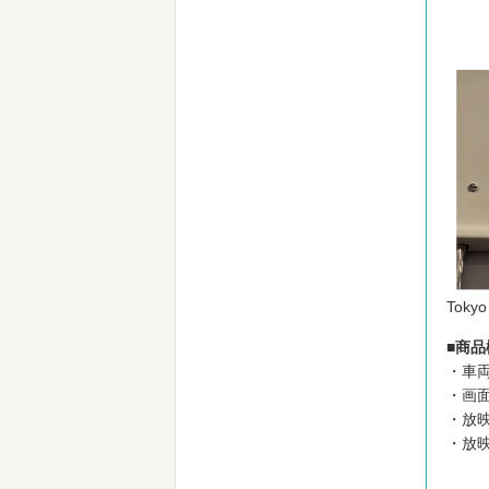
Tok
■商品
・車
・画面
・放映
・放