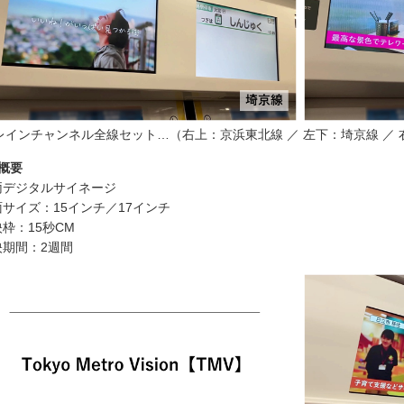
レインチャンネル全線セット…（右上：京浜東北線 ／ 左下：埼京線 ／
概要
両デジタルサイネージ
サイズ：15インチ／17インチ
枠：15秒CM
映期間：2週間