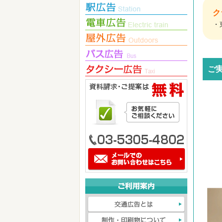
ク
・
ご