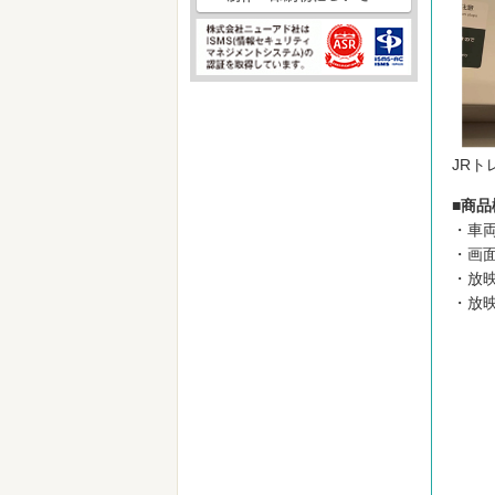
JRト
■商品
・車
・画面
・放映
・放