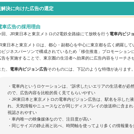
題解決に向けた広告の選定
電車広告の採用理由
今回、JR東日本と東京メトロの2電鉄全路線にて放映を行う
電車内ビジ
JR東日本と東京メトロは、都心・副都心を中心に東京都を広く網羅して
のビジネスパーソンで構成されているため「移住推進」プロモーション
広告を実施することで、東京圏の生活者へ効果的に広告内容をリーチさ
また、
電車内ビジョン広告
そのものには、下記のような特徴があります
・電車内というロケーションは、“訴求したいエリアの生活者が必然
ので、広告内容を比較的長く見てもらいやすい
・JR東日本と東京メトロの電車内ビジョン広告は、駅名を示した
れ、天気情報やニュースなどが同じディスプレイの放送枠に含まれ
視認されやすい
・車内唯一の映像媒体なので、注目度が高い
・同じサイズの静止画と比べ、時間軸を使ってより多くの情報量を