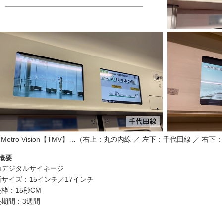
yo Metro Vision【TMV】…（右上：丸の内線 ／ 左下：千代田線 ／ 右
概要
両デジタルサイネージ
サイズ：15インチ／17インチ
枠：15秒CM
映期間：3週間