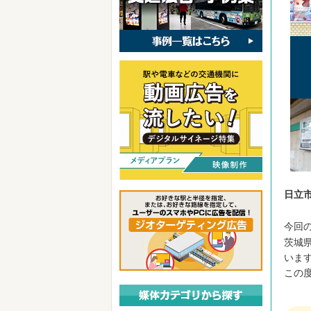
日立
今回
茨城
いま
この