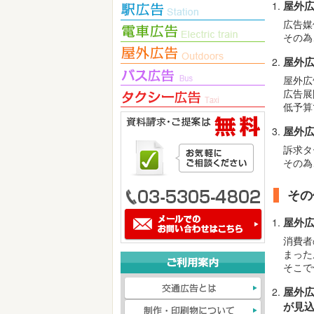
屋外
広告媒
その為
屋外
屋外広
広告展
低予算
屋外
訴求タ
その為
その
屋外
消費者
まった
そこで
屋外
が見