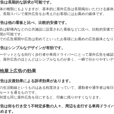
広告は長期的な訴求が可能です。
体の種類にもよりますが、基本的に屋外広告は長期掲出いただける媒体
、長期スパンで屋外広告をお考えのお客様にはお薦めの媒体です。
広告は他の看板と比べ、比較的安価です。
告は駅構内などの公共施設に設置された看板などに比べ、比較的安価で
開が可能です。
での広告展開や広告は初めてといったお客様にお薦めの広告媒体となり
広告はシンプルなデザインが有効です。
ーゲットとなる街行く歩行者や車両ドライバーにとって屋外広告を確認
、屋外広告のほとんどはシンプルなものが多く、一瞬で分かりやすいデ
他屋上広告の効果
広告は反復効果による訴求効果があります。
の生活動線というものはある程度決まっていて、通勤者や通学者は毎日
ルートを通るものです。
何度も同じ屋外広告を目にすると、印象に残りやすくなります。
広告は街を行き交う不特定多数の人々、周辺を走行する車両ドライ
込めます。