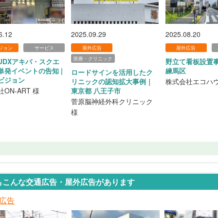
6.12
2025.09.29
2025.08.20
ジョン
サービス
屋外広告
屋外広告
医療・クリニック
UDXアキバ・スクエ
野立て看板設置事例
単発イベントの告知 |
練馬区
ロードサインを活用したク
ビジョン
リニックの認知拡大事例｜
株式会社エコハウ
ON-ART 様
東京都 八王子市
菅原脳神経外科クリニック
様
もこんな交通広告・屋外広告があります
広告