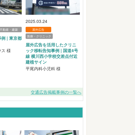
2025.03.24
不動産・建築
屋外広告
医療・クリニック
 | 東京都
屋外広告を活用したクリニ
ス 様
ック移転告知事例 | 国道4号
線 横川西小学校交差点付近
建植サイン
平尾内科小児科 様
交通広告掲載事例の一覧へ