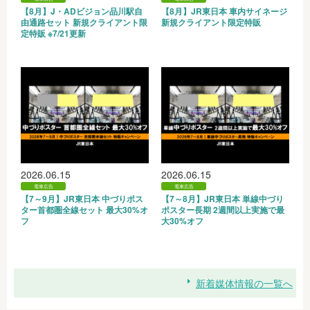
【8月】J・ADビジョン品川駅自
【8月】JR東日本 車内サイネージ
由通路セット 新規クライアント限
新規クライアント限定特販
定特販 ※7/21更新
2026.06.15
2026.06.15
電車広告
電車広告
【7～9月】JR東日本 中づりポス
【7～8月】JR東日本 単線中づり
ター首都圏全線セット 最大30%オ
ポスター長期 2週間以上実施で最
フ
大30%オフ
新着媒体情報の一覧へ