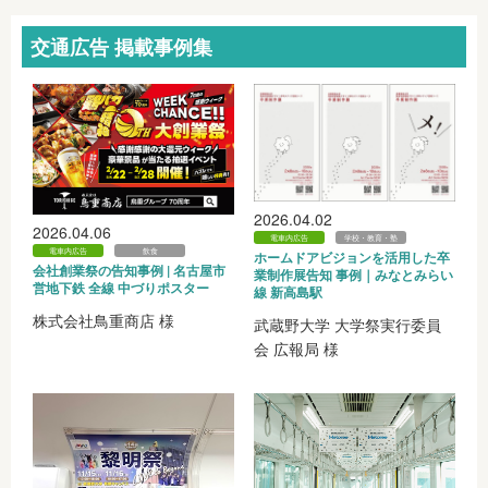
交通広告 掲載事例集
2026.04.02
2026.04.06
電車内広告
学校・教育・塾
電車内広告
飲食
ホームドアビジョンを活用した卒
会社創業祭の告知事例 | 名古屋市
業制作展告知 事例｜みなとみらい
営地下鉄 全線 中づりポスター
線 新高島駅
株式会社鳥重商店 様
武蔵野大学 大学祭実行委員
会 広報局 様