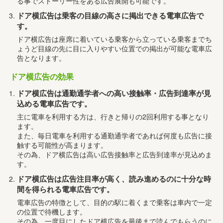
る事でストーリー性をある広告展開も可能です。
ドア横広告は乗客の目線の高さに掲出できる電車広告で
す。
ドア横広告は座席に着いている乗客から立っている乗客までち
ょうど目線の先に目に入りやすい位置での掲出が可能な電車広
告となります。
ドア横広告の効果
ドア横広告は通勤通学者への高い接触率・広告到達率が見
込める電車広告です。
主に電車を利用する方は、行きと帰りの2回利用する事となり
ます。
また、毎日電車を利用する通勤通学者であれば何度も広告に接
触する可能性が高まります。
その為、ドア横広告は高い広告接触率と広告到達率が見込めま
す。
ドア横広告は広告注目率が高く、読み進めるのに十分な時
間を得られる電車広告です。
電車広告の特徴として、目的の駅に着くまで乗客は車内で一定
の位置で待機します。
その為、一度目にしたドア横広告を最後まで読んでもらうのに