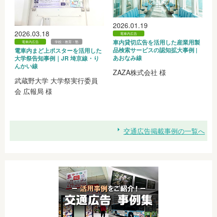
2026.01.19
2026.03.18
電車内広告
車内貸切広告を活用した産業用製
電車内広告
学校・教育・塾
品検索サービスの認知拡大事例 |
電車内まど上ポスターを活用した
あおなみ線
大学祭告知事例｜JR 埼京線・り
んかい線
ZAZA株式会社 様
武蔵野大学 大学祭実行委員
会 広報局 様
交通広告掲載事例の一覧へ