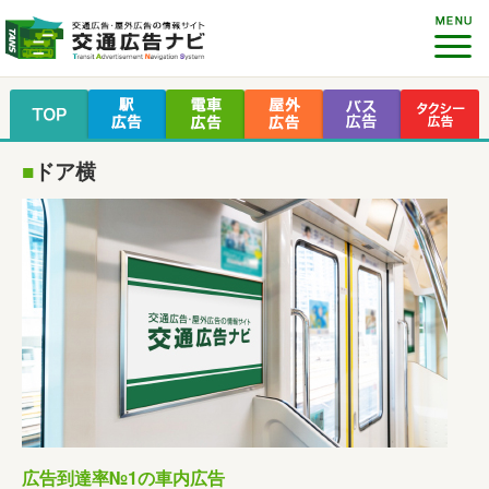
■
ドア横
広告到達率№1の車内広告