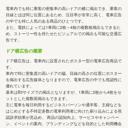
電車内でも特に乗客の密集率の高いドアの横に掲出でき、乗客の
目線とほぼ同じ位置にあるため、注目率が非常に高く、電車広告
の中でも特に人気のある商品のひとつです。
また、電鉄によっては1車両に2枚～4枚の複数枚掲出もできるた
め、ストーリー性を持たせたビジュアルでの掲出も可能な交通広
告です。
ドア横広告の概要
ドア横広告は、電車内に設置されたポスター型の電車広告商品で
す。
車内で特に密集度の高いドアの脇、目線の高さの位置にポスター
を掲出する広告媒体となりますので、電車広告の中でも視認性に
優れています。
基本はB3サイズでの掲出となりますが、1車両に2枚から4枚をセ
ットとした複数面掲出もできます。
主に電車を毎日利用するビジネスパーソンや通学客、主婦などを
はじめとする不特定多数の電車利用者に向けた刷り込みによる視
認訴求効果が見込め、 商品の認知向上、サービスやキャンペー
ン、イベントの案内、ブランディングなどを目的とした利用機会