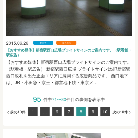
2015.06.26
駅広告
屋外広告
【おすすめ媒体】新宿駅西口広場ブライトサインのご案内です。（駅看板・
駅広告）
【おすすめ媒体】新宿駅西口広場ブライトサインのご案内です。
（駅看板・駅広告） 新宿駅西口広場 ブライトサインはJR新宿駅
西口改札を出た正面エリアに展開する広告商品です。 西口地下
は、JR・小田急・京王・都営地下鉄・東京メ…
95
件中
71〜80
件目の事例を表示中
1
…
6
7
8
9
10
< 前の10件
次の10件 >