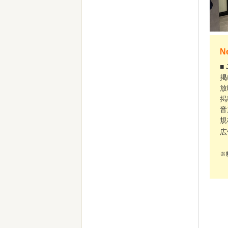
N
■
掲
放
掲
音
規
広
※