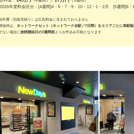
告料金：
（4週間）／
（5週間）
2026年度料金区分：[4週間]4・5・7・9・10・12・1・2月 [5週間]6・
制作費（別途見積り）は広告料金に含まれておりません
開放枠は、
ネットワークセット（ネットワーク全駅／7日間）をエリアごとに単駅販
でない場合に
放映開始日の3週間前
よりお申込み可能となります