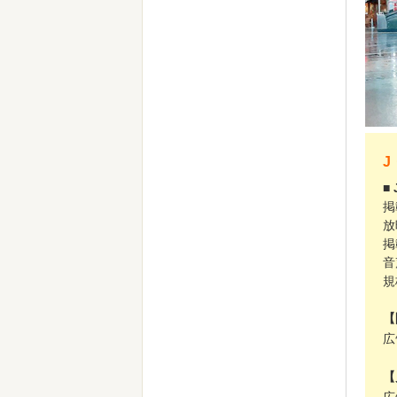
J
■
掲
放
掲
音
規
【
広
【