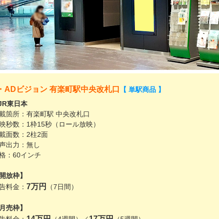
・ADビジョン 有楽町駅中央改札口
【 単駅商品 】
 JR東日本
載箇所：有楽町駅 中央改札口
映秒数：1枠15秒（ロール放映）
載面数：2柱2面
声出力：無し
格：60インチ
開放枠】
7万円
告料金：
（7日間）
月売枠】
14万円
17万円