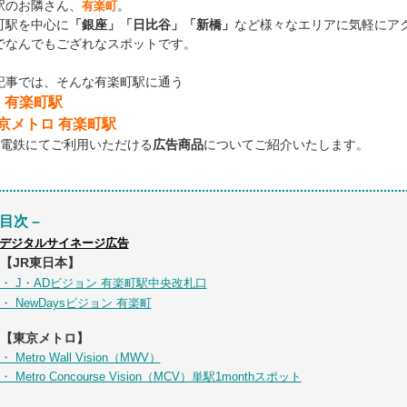
駅のお隣さん、
。
有楽町
町駅を中心に
「銀座」「日比谷」「新橋」
など様々なエリアに気軽にア
でなんでもござれなスポットです。
記事では、そんな有楽町駅に通う
R 有楽町駅
京メトロ 有楽町駅
2電鉄にてご利用いただける
広告商品
についてご紹介いたします。
 目次 –
デジタルサイネージ広告
【JR東日本】
・ J・ADビジョン 有楽町駅中央改札口
・ NewDaysビジョン 有楽町
【東京メトロ】
・ Metro Wall Vision（MWV）
・ Metro Concourse Vision（MCV）単駅1monthスポット