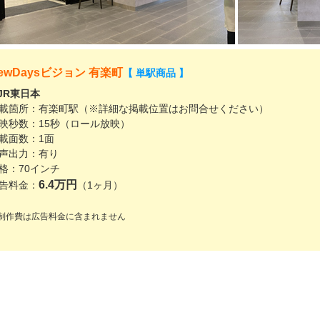
ewDaysビジョン 有楽町
【 単駅商品 】
 JR東日本
載箇所：有楽町駅（※詳細な掲載位置はお問合せください）
映秒数：15秒（ロール放映）
載面数：1面
声出力：有り
格：70インチ
6.4万円
告料金：
（1ヶ月）
制作費は広告料金に含まれません