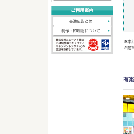
※本
※随
有楽