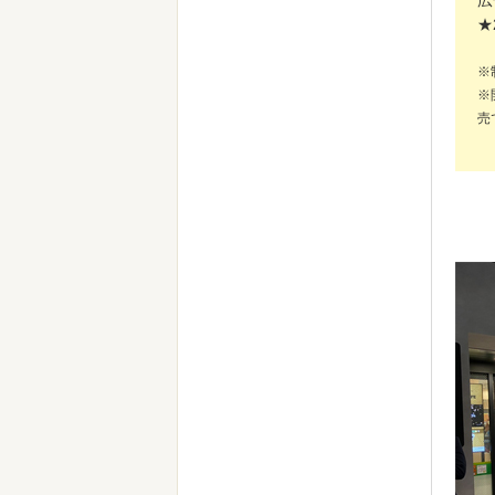
広
★
※
※
売