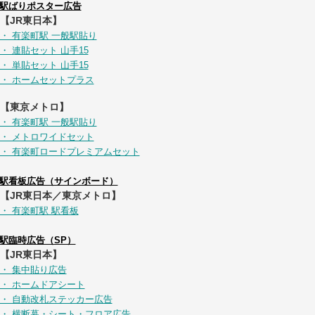
駅ばりポスター広告
【JR東日本】
・ 有楽町駅 一般駅貼り
・ 連貼セット 山手15
・ 単貼セット 山手15
・ ホームセットプラス
【東京メトロ】
・ 有楽町駅 一般駅貼り
・ メトロワイドセット
・ 有楽町ロードプレミアムセット
駅看板広告（サインボード）
【JR東日本／東京メトロ】
・ 有楽町駅 駅看板
駅臨時広告（SP）
【JR東日本】
・ 集中貼り広告
・ ホームドアシート
・ 自動改札ステッカー広告
・ 横断幕・シート・フロア広告